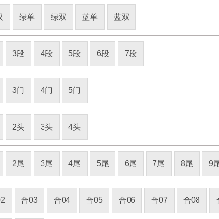
双
绿单
绿双
蓝单
蓝双
3段
4段
5段
6段
7段
3门
4门
5门
2头
3头
4头
2尾
3尾
4尾
5尾
6尾
7尾
8尾
9
2
合03
合04
合05
合06
合07
合08