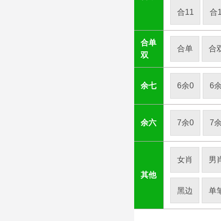
合11
合1
合单
合单
合
双
余七
6余0
6余
余六
7余0
7余
女肖
男
其他
黑边
单