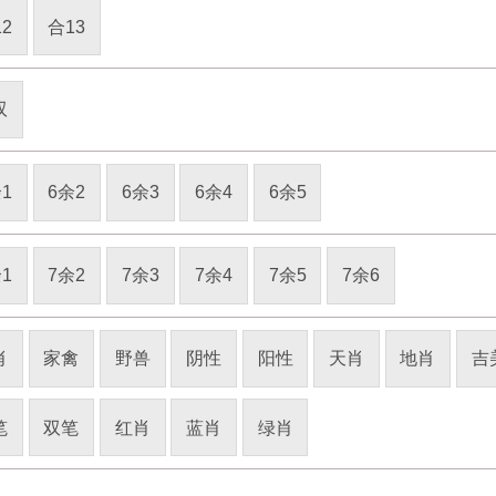
2
合13
双
1
6余2
6余3
6余4
6余5
1
7余2
7余3
7余4
7余5
7余6
肖
家禽
野兽
阴性
阳性
天肖
地肖
吉
笔
双笔
红肖
蓝肖
绿肖