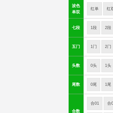
波色
红单
红
单双
七段
1段
2段
五门
1门
2门
头数
0头
1头
尾数
0尾
1尾
合01
合0
合数